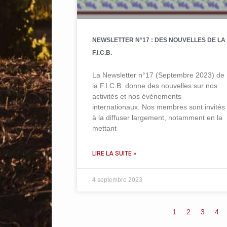
NEWSLETTER N°17 : DES NOUVELLES DE LA
F.I.C.B.
La Newsletter n°17 (Septembre 2023) de
la F.I.C.B. donne des nouvelles sur nos
activités et nos évènements
internationaux. Nos membres sont invités
à la diffuser largement, notamment en la
mettant
LIRE LA SUITE »
4 septembre 2023
1
2
3
4