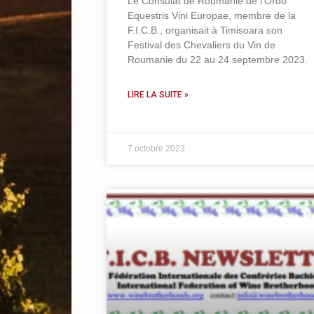
Le Consulat de Roumanie de l’Ordo
Equestris Vini Europae, membre de la
F.I.C.B., organisait à Timisoara son
Festival des Chevaliers du Vin de
Roumanie du 22 au 24 septembre 2023.
LIRE LA SUITE »
7 octobre 2023