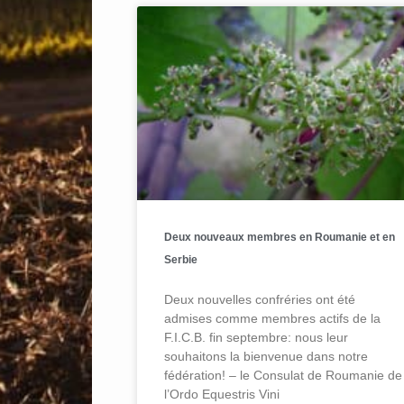
Deux nouveaux membres en Roumanie et en
Serbie
Deux nouvelles confréries ont été
admises comme membres actifs de la
F.I.C.B. fin septembre: nous leur
souhaitons la bienvenue dans notre
fédération! – le Consulat de Roumanie de
l’Ordo Equestris Vini