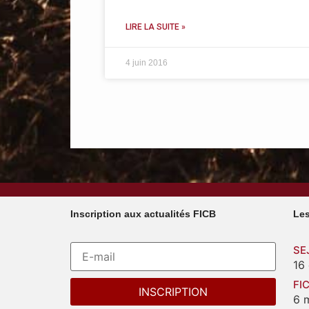
LIRE LA SUITE »
4 juin 2016
Inscription aux actualités FICB
Les
SE
16
FI
6 