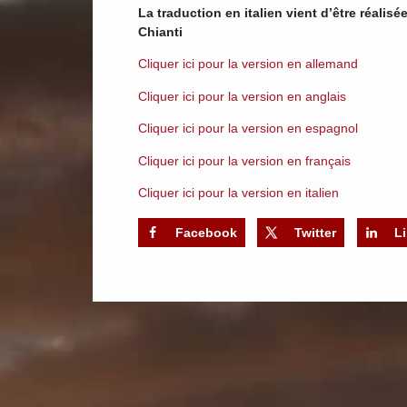
La traduction en italien vient d’être réalis
Chianti
Cliquer ici pour la version en allemand
Cliquer ici pour la version en anglais
Cliquer ici pour la version en espagnol
Cliquer ici pour la version en français
Cliquer ici pour la version en italien
Facebook
Twitter
L