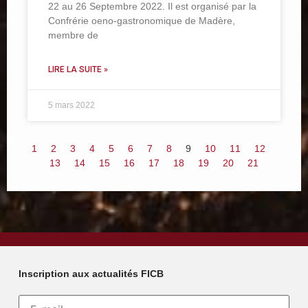
22 au 26 Septembre 2022. Il est organisé par la
Confrérie oeno-gastronomique de Madère,
membre de
LIRE LA SUITE »
5 mars 2022
1
2
3
4
5
6
7
8
9
10
11
12
13
14
15
16
17
18
19
20
21
Inscription aux actualités FICB