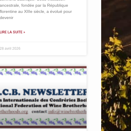
ancestrale, fondée par la République
florentine au XIIIe siècle, a évolué pour
devenir
LIRE LA SUITE »
28 avril 2026