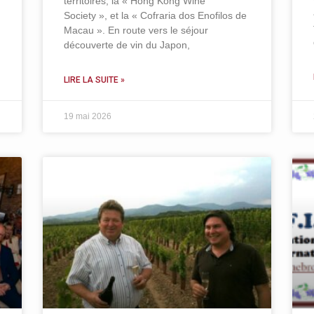
territoires, la « Hong Kong Wine
Society », et la « Cofraria dos Enofilos de
Macau ». En route vers le séjour
découverte de vin du Japon,
LIRE LA SUITE »
19 mai 2026