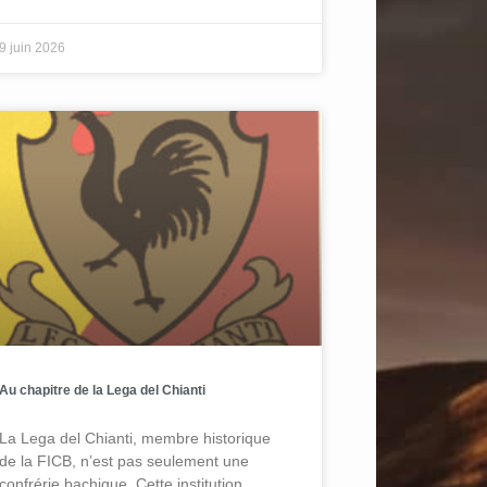
9 juin 2026
Au chapitre de la Lega del Chianti
La Lega del Chianti, membre historique
de la FICB, n’est pas seulement une
confrérie bachique. Cette institution