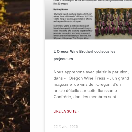
L’ Oregon Wine Brotherhood sous les
projecteurs
Nous apprenons avec plaisir la parution,
dans « Oregon Wine Press » , un grand
magazine de vins de l’Oregon, d’un
article détaillé sur cette florissante
Confrérie, dont les membres sont
LIRE LA SUITE »
22 février 2026