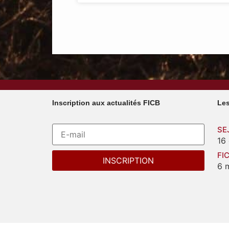
Inscription aux actualités FICB
Les
SE
16
FI
6 