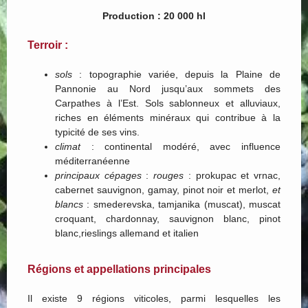
Production : 20 000 hl
Terroir :
sols
: topographie variée, depuis la Plaine de
Pannonie au Nord jusqu’aux sommets des
Carpathes à l’Est. Sols sablonneux et alluviaux,
riches en éléments minéraux qui contribue à la
typicité de ses vins.
climat
: continental modéré, avec influence
méditerranéenne
principaux cépages
:
rouges
: prokupac et vrnac,
cabernet sauvignon, gamay, pinot noir et merlot,
et
blancs
: smederevska, tamjanika (muscat), muscat
croquant, chardonnay, sauvignon blanc, pinot
blanc,rieslings allemand et italien
Régions et appellations principales
Il existe 9 régions viticoles, parmi lesquelles les