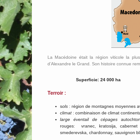
La Macédoine était la région viticole la p
d’Alexandre le Grand. Son histoire connue re
Superficie: 24 000 ha
Terroir :
s
ols
: région de montagnes moyennes ave
climat
: combinaison de climat continent
large éventail de cépages
autochton
rouges: vranec, kratosija, cabernet
smederevska, chardonnay, sauvignon bla