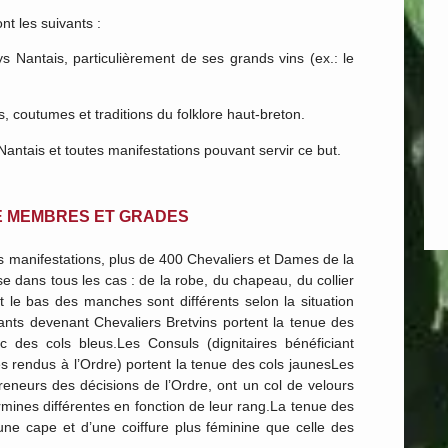
nt les suivants :
antais, particulièrement de ses grands vins (ex.: le
 coutumes et traditions du folklore haut-breton.
ais et toutes manifestations pouvant servir ce but.
E MEMBRES ET GRADES
es manifestations, plus de 400 Chevaliers et Dames de la
dans tous les cas : de la robe, du chapeau, du collier
et le bas des manches sont différents selon la situation
rants devenant Chevaliers Bretvins portent la tenue des
 des cols bleus.Les Consuls (dignitaires bénéficiant
es rendus à l’Ordre) portent la tenue des cols jaunesLes
eurs des décisions de l’Ordre, ont un col de velours
rmines différentes en fonction de leur rang.La tenue des
 cape et d’une coiffure plus féminine que celle des