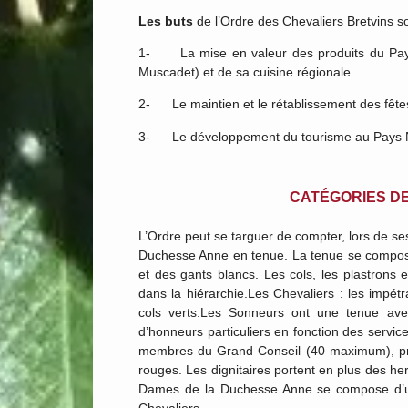
Les buts
de l’Ordre des Chevaliers Bretvins so
1- La mise en valeur des produits du Pays N
Muscadet) et de sa cuisine régionale.
2- Le maintien et le rétablissement des fêtes,
3- Le développement du tourisme au Pays Nant
CATÉGORIES D
L’Ordre peut se targuer de compter, lors de s
Duchesse Anne en tenue. La tenue se compose 
et des gants blancs. Les cols, les plastrons 
dans la hiérarchie.Les Chevaliers : les impét
cols verts.Les Sonneurs ont une tenue avec
d’honneurs particuliers en fonction des servic
membres du Grand Conseil (40 maximum), pren
rouges. Les dignitaires portent en plus des he
Dames de la Duchesse Anne se compose d’une