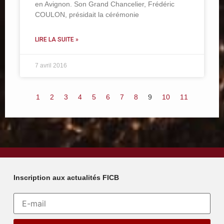
en Avignon. Son Grand Chancelier, Frédéric
COULON, présidait la cérémonie
LIRE LA SUITE »
7 avril 2016
1
2
3
4
5
6
7
8
9
10
11
Inscription aux actualités FICB