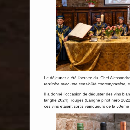
Le déjeuner a été l’oeuvre du Chef Alessandr
territoire avec une sensibilité contemporaine, e
Il a donné l’occasion de déguster des vins blan
langhe 2024), rouges (Langhe pinot nero 2022
ces vins étaient sortis vainqueurs de la 50ème