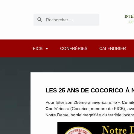
INTE
OF
FICB
CONFRÉRIES
CALENDRIER
LES 25 ANS DE COCORICO À
Pour fêter son 25ème anniversaire, le «
Co
mit
Co
nfréries » (Cocorico, membre de FICB), ava
Notre Dame, sortie magnifiée du terrible incendi