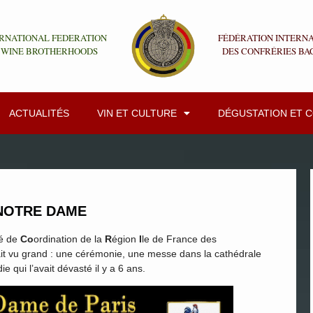
RNATIONAL FEDERATION
FÉDÉRATION INTERN
 WINE BROTHERHOODS
DES CONFRÉRIES BA
ACTUALITÉS
VIN ET CULTURE
DÉGUSTATION ET 
 NOTRE DAME
é de
Co
ordination de la
R
égion
I
le de France des
it vu grand : une cérémonie, une messe dans la cathédrale
e qui l’avait dévasté il y a 6 ans.