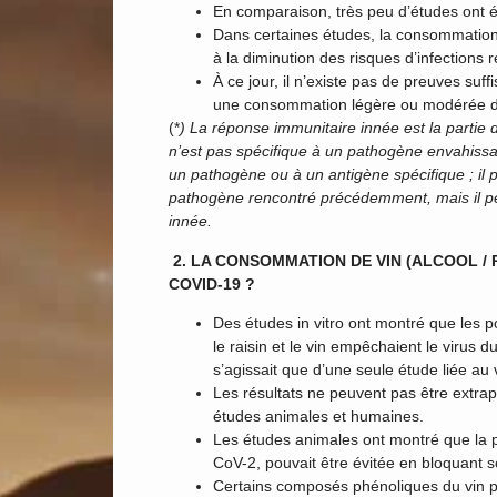
En comparaison, très peu d’études ont 
Dans certaines études, la consommation
à la diminution des risques d’infections r
À ce jour, il n’existe pas de preuves suf
une consommation légère ou modérée d’
(*
) La réponse immunitaire innée est la parti
n’est pas spécifique à un pathogène envahissan
un pathogène ou à un antigène spécifique ; il
pathogène rencontré précédemment, mais il pe
innée.
2. LA CONSOMMATION DE VIN (ALCOOL /
COVID-19 ?
Des études in vitro ont montré que les 
le raisin et le vin empêchaient le virus
s’agissait que d’une seule étude liée au v
Les résultats ne peuvent pas être extrap
études animales et humaines.
Les études animales ont montré que la p
CoV-2, pouvait être évitée en bloquant 
Certains composés phénoliques du vin pe