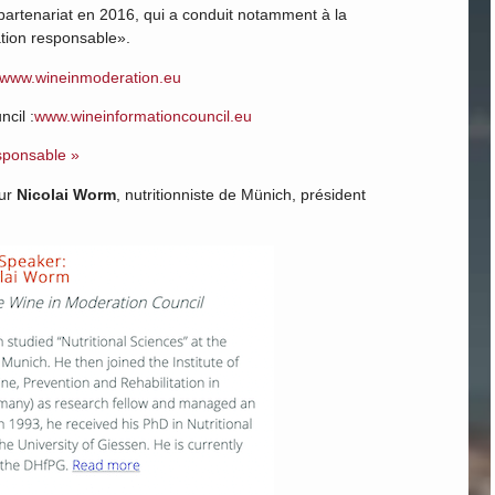
n partenariat en 2016, qui a conduit notamment à la
tation responsable».
www.wineinmoderation.eu
ncil :
www.wineinformationcouncil.eu
esponsable »
eur
Nicolai Worm
, nutritionniste de Münich, président