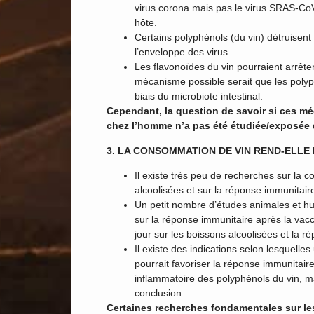
virus corona mais pas le virus SRAS-CoV
hôte.
Certains polyphénols (du vin) détruisent
l’enveloppe des virus.
Les flavonoïdes du vin pourraient arrêter
mécanisme possible serait que les polyp
biais du microbiote intestinal.
Cependant, la question de savoir si ces mé
chez l’homme n’a pas été étudiée/exposée 
3. LA CONSOMMATION DE VIN REND-ELLE 
Il existe très peu de recherches sur la
alcoolisées et sur la réponse immunitair
Un petit nombre d’études animales et hu
sur la réponse immunitaire après la vac
jour sur les boissons alcoolisées et la 
Il existe des indications selon lesquel
pourrait favoriser la réponse immunitaire 
inflammatoire des polyphénols du vin, ma
conclusion.
Certaines recherches fondamentales sur le