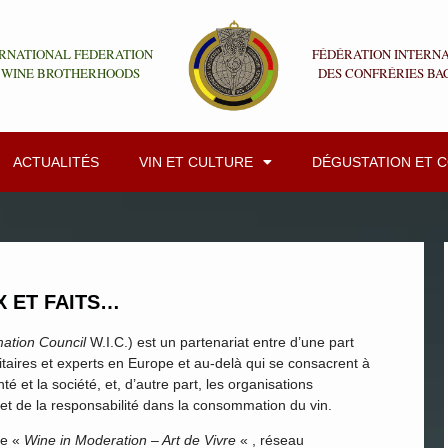
RNATIONAL FEDERATION
FÉDÉRATION INTERN
 WINE BROTHERHOODS
DES CONFRÉRIES BA
ACTUALITÉS
VIN ET CULTURE
DÉGUSTATION ET 
OX ET FAITS…
ation Council
W.I.C.) est un partenariat entre d’une part
sitaires et experts en Europe et au-delà qui se consacrent à
té et la société, et, d’autre part, les organisations
t de la responsabilité dans la consommation du vin.
me «
Wine in Moderation – Art de Vivre
« , réseau