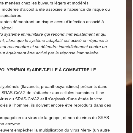
été menées chez les buveurs légers et modérés.
 modérée d’alcool a été associée à l’absence de risque ou
espiratoires.
fisantes démontrant un risque accru d’infection associé à
alcool.
e du système immunitaire qui répond immédiatement et qui
t, alors que le système adaptatif est activé en réponse à
 peut reconnaître et se défendre immédiatement contre un
ut également être activé par la réponse immunitaire
 POLYPHÉNOLS) AIDE-T-ELLE À COMBATTRE LE
polyphénols (flavanols, proanthocyanidines) présents dans
 du SRAS-CoV-2 de s’attacher aux cellules humaines. Il ne
irus du SRAS-CoV-2 et il s’agissait d’une étude in vitro .
olés à l’homme, ils doivent encore être reproduits dans des
ropagation du virus de la grippe, et non du virus du SRAS-
son enzyme.
uvent empêcher la multiplication du virus Mers- (un autre