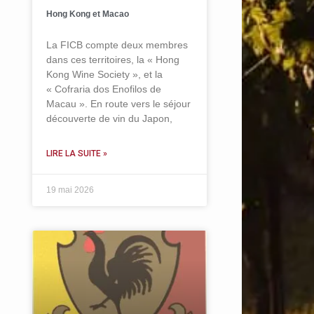
Hong Kong et Macao
La FICB compte deux membres
dans ces territoires, la « Hong
Kong Wine Society », et la
« Cofraria dos Enofilos de
Macau ». En route vers le séjour
découverte de vin du Japon,
LIRE LA SUITE »
19 mai 2026