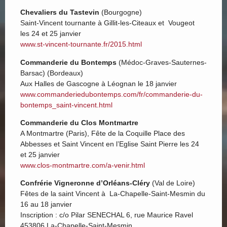
Chevaliers du Tastevin
(Bourgogne)
Saint-Vincent tournante à Gillit-les-Citeaux et Vougeot
les 24 et 25 janvier
www.st-vincent-tournante.fr/2015.html
Commanderie du Bontemps
(Médoc-Graves-Sauternes-
Barsac) (Bordeaux)
Aux Halles de Gascogne à Léognan le 18 janvier
www.commanderiedubontemps.com/fr/commanderie-du-
bontemps_saint-vincent.html
Commanderie du Clos Montmartre
A Montmartre (Paris), Fête de la Coquille Place des
Abbesses et Saint Vincent en l’Eglise Saint Pierre les 24
et 25 janvier
www.clos-montmartre.com/a-venir.html
Confrérie Vigneronne d’Orléans-Cléry
(Val de Loire)
Fêtes de la saint Vincent à La-Chapelle-Saint-Mesmin du
16 au 18 janvier
Inscription : c/o Pilar SENECHAL 6, rue Maurice Ravel
453806 La-Chapelle-Saint-Mesmin